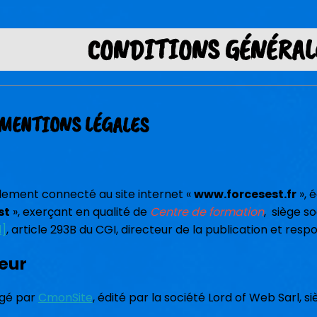
CONDITIONS GÉNÉRAL
. MENTIONS LÉGALES
lement connecté au site internet «
www.forcesest.fr
», 
st
», exerçant en qualité de
Centre de formation
, siège s
d]
, article 293B du CGI, directeur de la publication et resp
geur
rgé par
CmonSite
, édité par la société Lord of Web Sarl, s