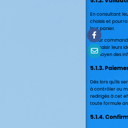
5.1.2. Valida
En consultant leu
choisis et pourron
leur panier.
Si leur commande 
soit saisir leurs 
au moyen des inf
5.1.3. Paiemen
Dès lors qu'ils s
à contrôler ou mo
redirigés à cet 
toute formule an
5.1.4. Confi