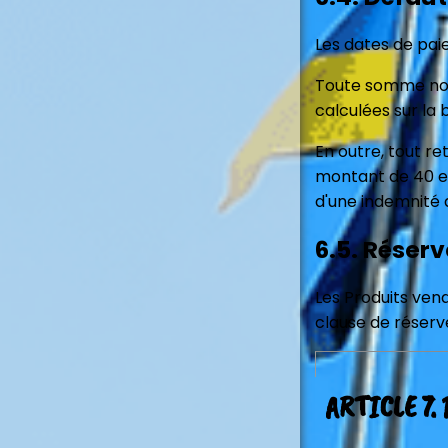
Les dates de pai
Toute somme non 
calculées sur la b
En outre, tout r
montant de 40 eu
d'une indemnité 
6.5. Réserv
Les Produits ven
clause de réserv
ARTICLE 7