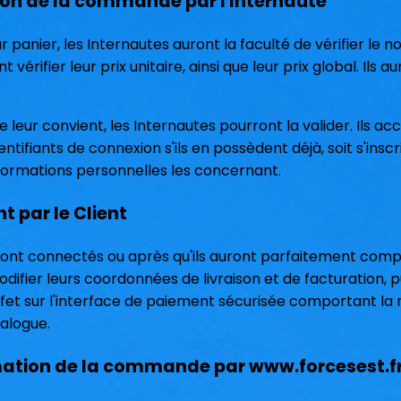
tion de la commande par l'Internaute
r panier, les Internautes auront la faculté de vérifier le n
t vérifier leur prix unitaire, ainsi que leur prix global. Ils 
leur convient, les Internautes pourront la valider. Ils acc
identifiants de connexion s'ils en possèdent déjà, soit s'ins
ormations personnelles les concernant.
t par le Client
eront connectés ou après qu'ils auront parfaitement complét
difier leurs coordonnées de livraison et de facturation, p
effet sur l'interface de paiement sécurisée comportant 
alogue.
rmation de la commande par www.forcesest.f