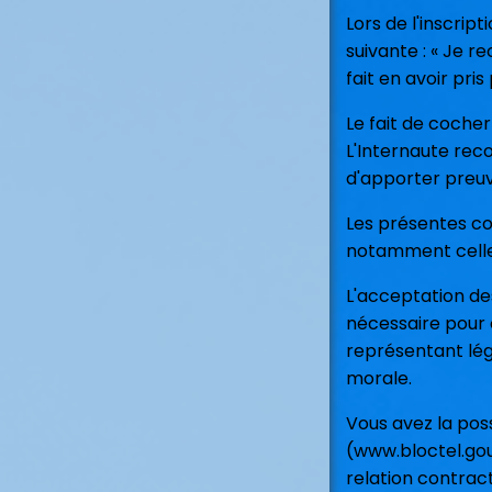
Lors de l'inscrip
suivante : « Je r
fait en avoir pri
Le fait de cocher
L'Internaute rec
d'apporter preuve
Les présentes con
notamment celles
L'acceptation des
nécessaire pour c
représentant léga
morale.
Vous avez la pos
(www.bloctel.gou
relation contrac