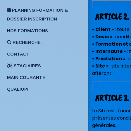
PLANNING FORMATION &
ARTICLE 2.
DOSSIER INSCRIPTION
«
Client
» : toute
NOS FORMATIONS
«
Devis
» : condi
RECHERCHE
«
Formation et c
«
Internaute
» :
CONTACT
«
Prestation
» :
«
Site
» : site int
STAGIAIRES
afférant.
MAIN COURANTE
QUALIOPI
ARTICLE 3
Le Site est d'acc
présentes condit
générales.