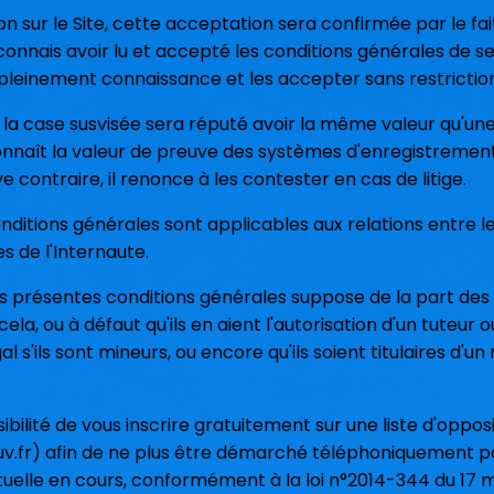
tion sur le Site, cette acceptation sera confirmée par le 
econnais avoir lu et accepté les conditions générales de se
s pleinement connaissance et les accepter sans restrictio
 la case susvisée sera réputé avoir la même valeur qu'une
onnaît la valeur de preuve des systèmes d'enregistrement
 contraire, il renonce à les contester en cas de litige.
ditions générales sont applicables aux relations entre les
 de l'Internaute.
 présentes conditions générales suppose de la part des In
ela, ou à défaut qu'ils en aient l'autorisation d'un tuteur o
l s'ils sont mineurs, ou encore qu'ils soient titulaires d'
sibilité de vous inscrire gratuitement sur une liste d'op
v.fr) afin de ne plus être démarché téléphoniquement pa
tuelle en cours, conformément à la loi n°2014-344 du 17 