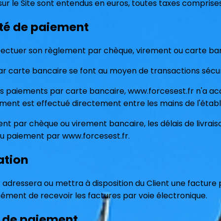
 sur le Site sont entendus en euros, toutes taxes comprises,
ité de paiement
ffectuer son règlement par chèque, virement ou carte banc
r carte bancaire se font au moyen de transactions sécur
s paiements par carte bancaire, www.forcesest.fr n'a a
iement est effectué directement entre les mains de l'étab
nt par chèque ou virement bancaire, les délais de livra
u paiement par www.forcesest.fr.
ation
 adressera ou mettra à disposition du Client une facture
ment de recevoir les factures par voie électronique.
t de paiement