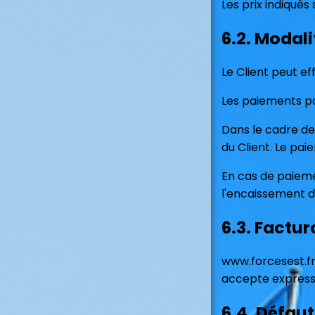
Les prix indiqués
6.2. Modal
Le Client peut e
Les paiements pa
Dans le cadre de
du Client. Le pa
En cas de paieme
l'encaissement d
6.3. Factur
www.forcesest.fr
accepte expressé
6.4. Défau