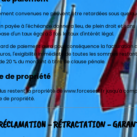
ement convenues ne peuvent être retardées sous quelque p
payée à l'échéance donnera lieu, de plein droit et sans 
ase d'un taux égal à 3 fois le taux d'intérêt légal.
etard de paiement aura pour conséquence la facturation au
ros, l'exigibilité immédiate de toutes les sommes restant
de 20 % du montant à titre de clause pénale.
e de propriété
dus restent la propriété de www.forcesest.fr jusqu'à com
e de propriété.
. RÉCLAMATION - RÉTRACTATION - GARAN