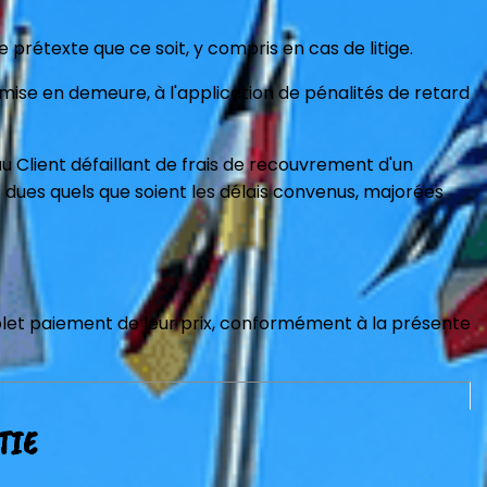
rétexte que ce soit, y compris en cas de litige.
mise en demeure, à l'application de pénalités de retard
 Client défaillant de frais de recouvrement d'un
 dues quels que soient les délais convenus, majorées
plet paiement de leur prix, conformément à la présente
TIE