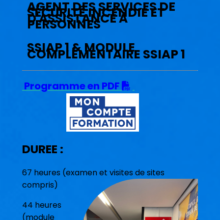
AGENT DES SERVICES DE
SÉCURITÉ INCENDIE ET
D'ASSISTANCE À
PERSONNES
SSIAP 1 & MODULE
COMPLÉMENTAIRE SSIAP 1
Programme en PDF

DUREE :
67 heures (examen et visites de sites
compris)
44 heures
(module